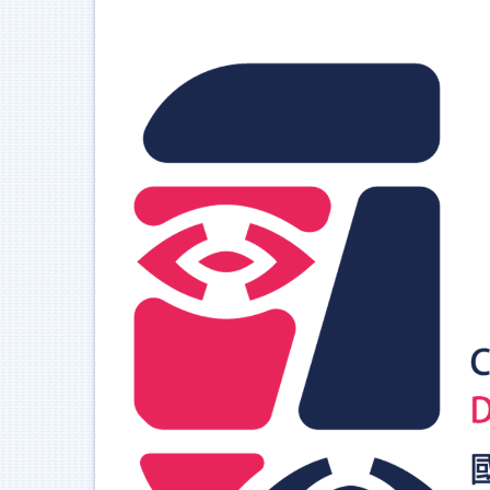
跳
到
主
要
內
容
區