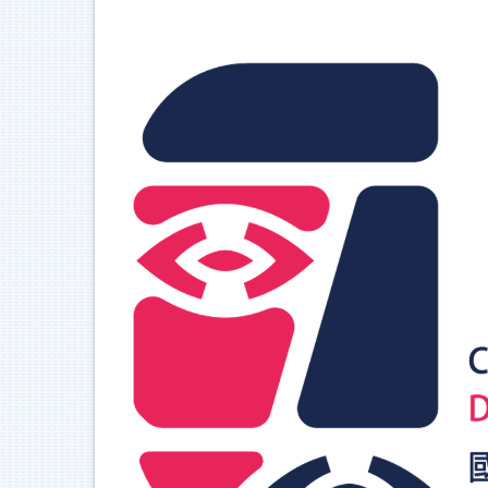
跳
到
主
要
內
容
區