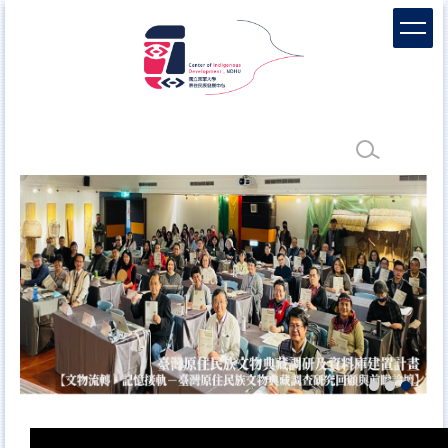
跳
到
主
要
內
容
區